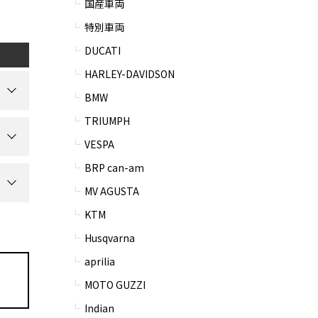
国産車両
特別車両
DUCATI
HARLEY-DAVIDSON
BMW
TRIUMPH
VESPA
BRP can-am
MV AGUSTA
KTM
Husqvarna
aprilia
MOTO GUZZI
Indian