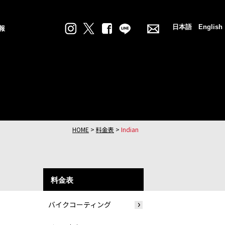
日本語
English
報
HOME
>
料金表
>
Indian
料金表
バイクコーティング