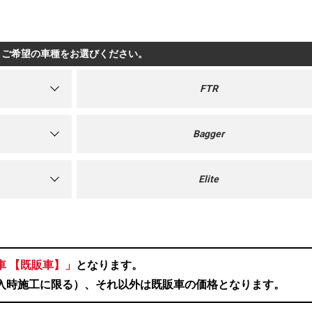
ご希望の車種をお選びください。
FTR
Bagger
Elite
車 【既販車】」
となります。
入時施工に限る）、それ以外は既販車の価格となります。