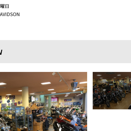
曜日
DAVIDSON
N