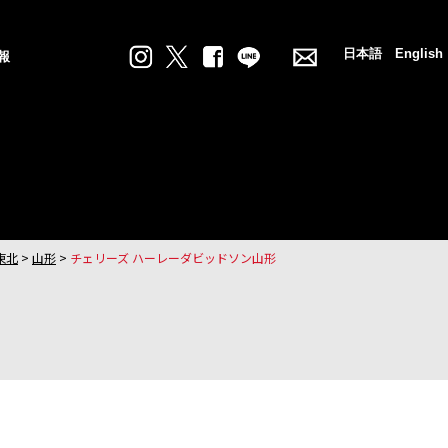
日本語
English
報
東北
>
山形
>
チェリーズ ハーレーダビッドソン山形