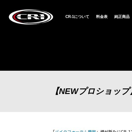
CR-1について
料金表
純正商品
【NEWプロショッ
「
バイクフォーラム鹿屋
」様が新たにCR-